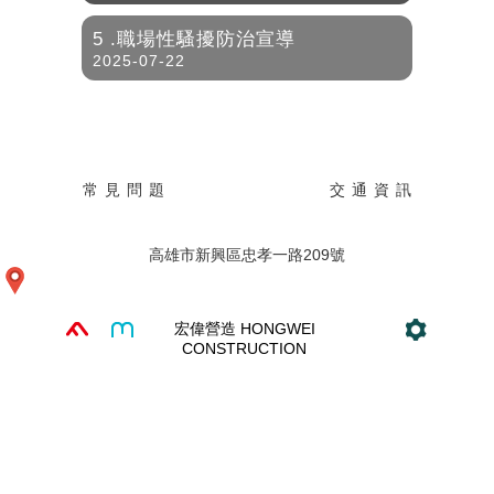
5 .職場性騷擾防治宣導
2025-07-22
常 見 問 題
交 通 資 訊
高雄市新興區忠孝一路209號
宏偉營造 HONGWEI
CONSTRUCTION