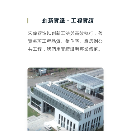
創新實踐・工程實績
宏偉營造以創新工法與高效執行，落
實每項工程品質。從住宅、廠房到公
共工程，我們用實績證明專業價值。