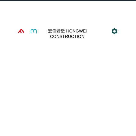
常 見 問 題
交 通 資 訊
宏偉營造 HONGWEI
CONSTRUCTION