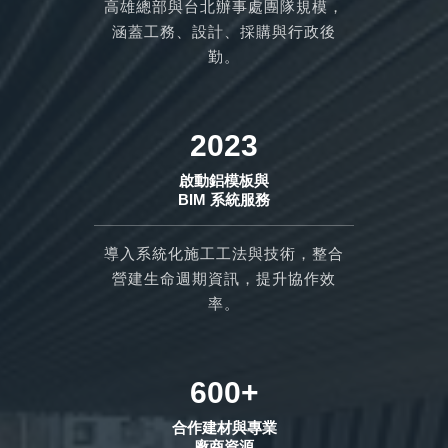
高雄總部與台北辦事處團隊規模，
涵蓋工務、設計、採購與行政後
勤。
2023
啟動鋁模板與
BIM 系統服務
導入系統化施工工法與技術，整合
營建生命週期資訊，提升協作效
率。
600+
合作建材與專業
廠商資源