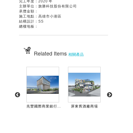
完工年度：2020 年
主辦單位：旗勝科技股份有限公司
承攬金額：
施工地點：高雄市小港區
結構設計：SS
總樓地板：
Related Items
相關產品
生活廣場
兆豐國際商業銀行...
屏東舊酒廠商場
海洋文化及流行