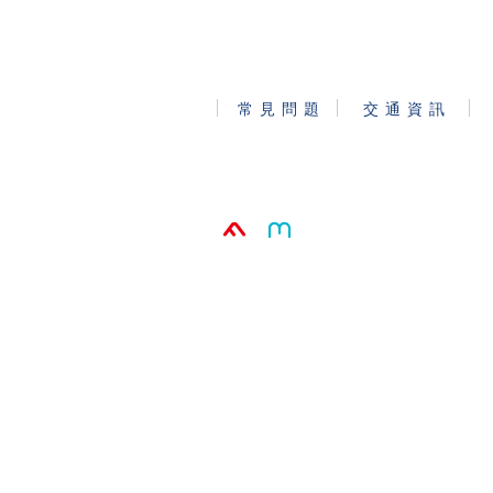
常 見 問 題
交 通 資 訊